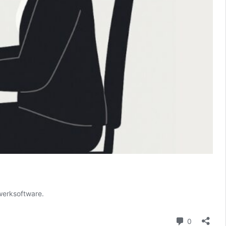
werksoftware.
reacties
0