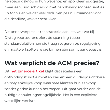
herroepingsknop in hun webshop en app. Geen suggestie,
Maatwerk
AI
maar een juridisch gebod met handhavingsconsequenties.
ontwikkel
En toch zien we dat veel bedrijven pas nu, maanden voor
Software
Software
die deadline, wakker schrikken.
Ons werk
Product o
Werkwijz
Dit onderwerp raakt rechtstreeks aan iets wat we bij
Koppelin
Interview
Divtag voortdurend zien: de spanning tussen
Websites
standaardplatformen die traag reageren op regelgeving,
en maatwerksoftware die binnen één sprint aangepast is.
Wat verplicht de ACM precies?
Uit
het Emerce-artikel
blijkt dat retailers een
ontbindingsfunctie moeten bieden: een duidelijk zichtbare
en toegankelijke knop waarmee klanten hun aankoop
zonder gedoe kunnen herroepen. Dit gaat verder dan de
huidige annuleringsmogelijkheid. Het is een expliciete
wettelijke vereiste.