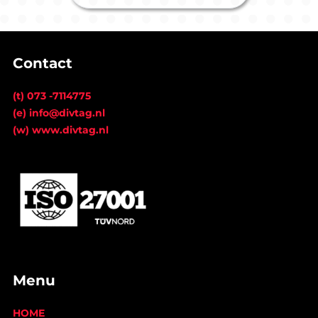
Contact
(t) 073 -7114775
(e) info@divtag.nl
(w) www.divtag.nl
Menu
HOME