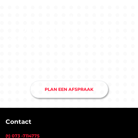
Benieuwd hoe wij de
ontwikkeling van jouw
software zouden aanpakken?
Maak nu een afspraak bij ons softwarebedrijf in
Drunen en je hebt snel duidelijkheid.
PLAN EEN AFSPRAAK
Contact
(t) 073 -7114775