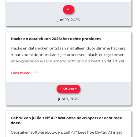
token-billing risico’s geeft voor budget, inkoop en controle, en
waarom bedrijven bewuster moeten nadenken over AI-
AI
tooling, limieten en maatwerkoplossingen waarbij je zelf de
juni 10, 2026
spelregels bepaalt
Hacks en datalekken 2026: het echte probleem
Hacks en datalekken ontstaan niet alleen door slimme hackers,
maar vooral door onduidelijke processen, black-box systemen
en koppelingen waar niemand echt grip op heeft. In dit artikel
leggen we uit waarom bedrijven kwetsbaar worden als ze niet
Lees meer
weten waar hun data staat, hoe systemen gekoppeld zijn en
wie waarvoor verantwoordelijk is. De belangrijkste boodschap:
je voorkomt misschien niet elke hack, maar je kunt de impact
Software
wel fors beperken met meer zichtbaarheid, controle en veilige
juni 8, 2026
software-inrichting.
Gebruiken jullie zelf AI? Wat onze developers er echt mee
doen.
Gebruiken softwarebouwers zelf AI? Lees hoe Divtag AI inzet