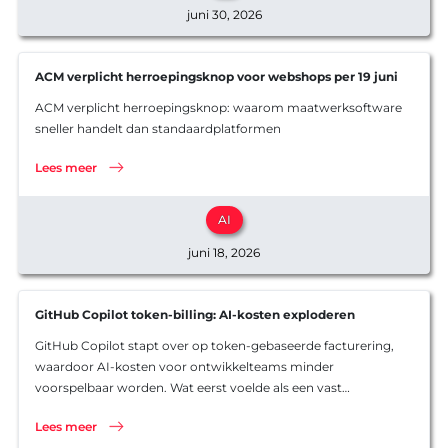
ontwikkel
juni 30, 2026
Software
Software
Ons werk
Product o
ACM verplicht herroepingsknop voor webshops per 19 juni
Werkwijz
Koppelin
ACM verplicht herroepingsknop: waarom maatwerksoftware
Interview
sneller handelt dan standaardplatformen
Websites
Lees meer
AI
juni 18, 2026
GitHub Copilot token-billing: AI-kosten exploderen
GitHub Copilot stapt over op token-gebaseerde facturering,
waardoor AI-kosten voor ontwikkelteams minder
voorspelbaar worden. Wat eerst voelde als een vast
maandbedrag, kan veranderen in een variabele kostenpost
Lees meer
zonder duidelijk plafond. In dit artikel leggen we uit waarom