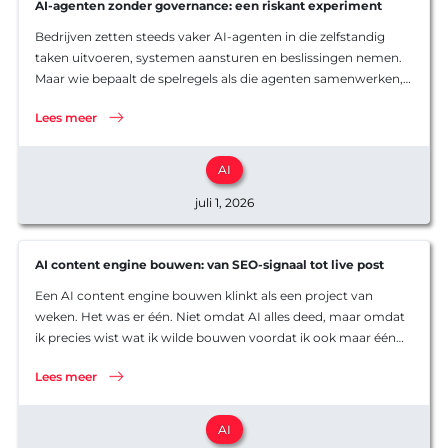
AI-agenten zonder governance: een riskant experiment
Bedrijven zetten steeds vaker AI-agenten in die zelfstandig
taken uitvoeren, systemen aansturen en beslissingen nemen.
Maar wie bepaalt de spelregels als die agenten samenwerken,
fouten maken of met elkaar in conflict komen? Dat is precies
Lees meer
de vraag die governance…
AI
juli 1, 2026
AI content engine bouwen: van SEO-signaal tot live post
Een AI content engine bouwen klinkt als een project van
weken. Het was er één. Niet omdat AI alles deed, maar omdat
ik precies wist wat ik wilde bouwen voordat ik ook maar één
regel code schreef. In dit…
EXPERTISE
Lees meer
BLOG
Overzicht
Overzicht
Maatwerk
AI
AI