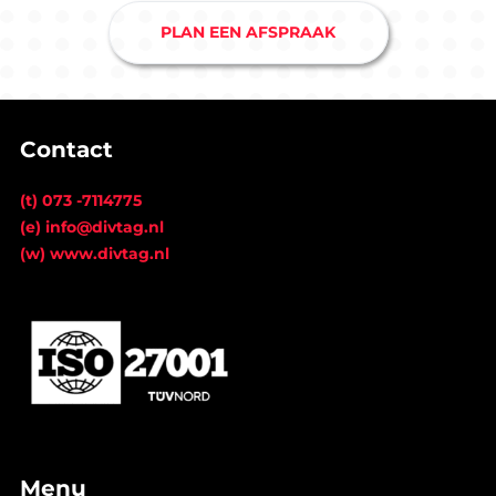
PLAN EEN AFSPRAAK
Contact
(t) 073 -7114775
(e) info@divtag.nl
(w) www.divtag.nl
Menu