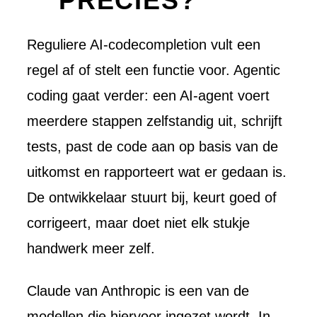
PRECIES?
Overzicht
Maatwerk
AI
ontwikkel
Reguliere AI-codecompletion vult een
Software
Software
Ons werk
regel af of stelt een functie voor. Agentic
Product o
Werkwijz
coding gaat verder: een AI-agent voert
Koppelin
Interview
meerdere stappen zelfstandig uit, schrijft
Websites
tests, past de code aan op basis van de
uitkomst en rapporteert wat er gedaan is.
De ontwikkelaar stuurt bij, keurt goed of
corrigeert, maar doet niet elk stukje
handwerk meer zelf.
Claude van Anthropic is een van de
modellen die hiervoor ingezet wordt. In