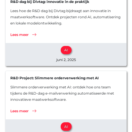
EXPERTISE
R&D dag bij Divtag: innovatie in de praktijk
BLOG
Overzicht
Lees hoe de R&D dag bij Divtag bijdraagt aan innovatie in
Overzicht
maatwerksoftware. Ontdek projecten rond AI, automatisering
Maatwerk
AI
en lokale modelontwikkeling.
ontwikkel
Software
Lees meer
Software
Ons werk
Product o
AI
Werkwijz
Koppelin
Interview
juni 2, 2025
Websites
R&D Project: Slimmere orderverwerking met AI
Slimmere orderverwerking met AI: ontdek hoe ons team
tijdens de R&D-dag e-mailverwerking automatiseerde met
innovatieve maatwerksoftware.
Lees meer
AI