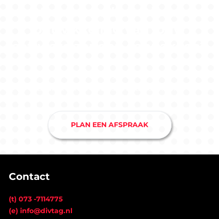
Benieuwd hoe wij de
ontwikkeling van jouw
software zouden aanpakken?
Maak nu een afspraak bij ons softwarebedrijf in
Drunen en je hebt snel duidelijkheid.
PLAN EEN AFSPRAAK
Contact
(t) 073 -7114775
(e) info@divtag.nl