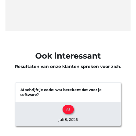
Ook interessant
Resultaten van onze klanten spreken voor zich.
AI schrijft je code: wat betekent dat voor je
software?
e
AI
juli 8, 2026