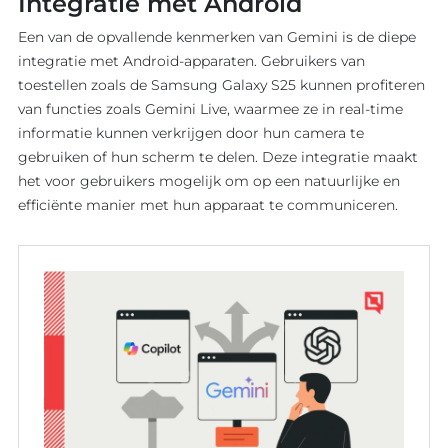
Integratie met Android
EXPERTISE
BLOG
Een van de opvallende kenmerken van Gemini is de diepe
Overzicht
Overzicht
integratie met Android-apparaten. Gebruikers van
Maatwerk
toestellen zoals de Samsung Galaxy S25 kunnen profiteren
AI
ontwikkel
van functies zoals Gemini Live, waarmee ze in real-time
Software
Software
informatie kunnen verkrijgen door hun camera te
Ons werk
gebruiken of hun scherm te delen. Deze integratie maakt
Product o
Werkwijz
het voor gebruikers mogelijk om op een natuurlijke en
Koppelin
efficiënte manier met hun apparaat te communiceren.
Interview
Websites