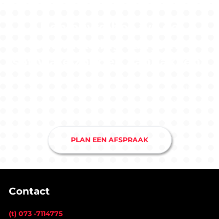
Benieuwd hoe wij de
ontwikkeling van jouw
software zouden aanpakken?
Maak nu een afspraak bij ons softwarebedrijf in
Drunen en je hebt snel duidelijkheid.
PLAN EEN AFSPRAAK
Contact
(t) 073 -7114775