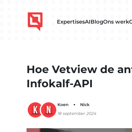
Expertises
AI
Blog
Ons werk
Hoe Vetview de ant
Infokalf-API
Koen
Nick
18 september 2024