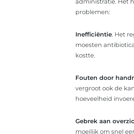
administratie. Het
problemen:
Inefficiëntie
. Het r
moesten antibiotic
kostte.
Fouten door handm
vergroot ook de kan
hoeveelheid invoere
Gebrek aan overzic
moeilijk om snel een