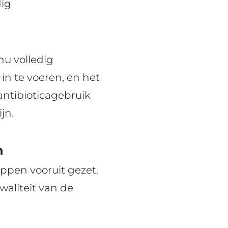
dig
nu volledig
n te voeren, en het
antibioticagebruik
jn.
n
appen vooruit gezet.
waliteit van de