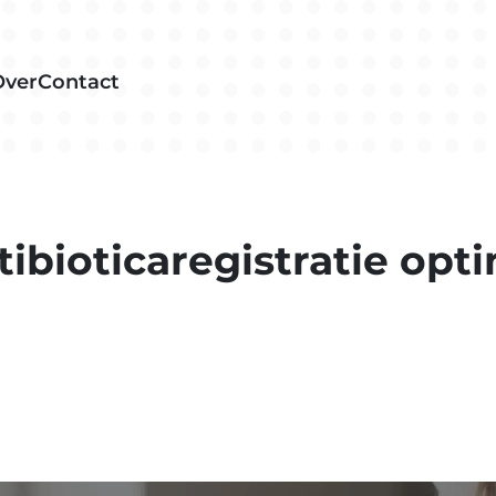
Over
Contact
ibioticaregistratie opt