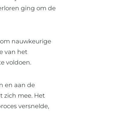
verloren ging om de
t om nauwkeurige
ie van het
te voldoen.
en en aan de
et zich mee. Het
proces versnelde,