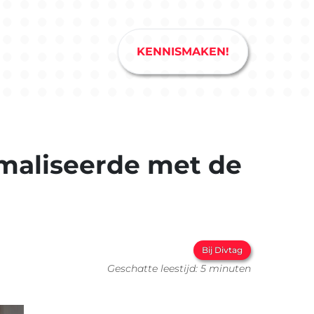
KENNISMAKEN!
imaliseerde met de
Bij Divtag
Geschatte leestijd: 5 minuten