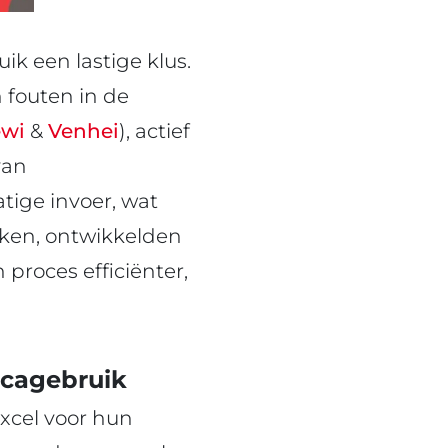
ik een lastige klus.
 fouten in de
ewi
&
Venhei
), actief
van
ige invoer, wat
kken, ontwikkelden
proces efficiënter,
icagebruik
Excel voor hun