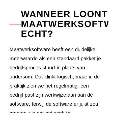
Ons werk
Product o
Werkwijz
WANNEER LOONT
Koppelin
Interview
Websites
MAATWERKSOFTW
ECHT?
Maatwerksoftware heeft een duidelijke
meerwaarde als een standaard pakket je
bedrijfsproces stuurt in plaats van
andersom. Dat klinkt logisch, maar in de
praktijk zien we het regelmatig: een
bedrijf past zijn werkwijze aan aan de
software, terwijl de software er juist zou