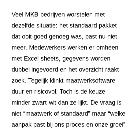
Veel MKB-bedrijven worstelen met
dezelfde situatie: het standaard pakket
dat ooit goed genoeg was, past nu niet
meer. Medewerkers werken er omheen
met Excel-sheets, gegevens worden
dubbel ingevoerd en het overzicht raakt
zoek. Tegelijk klinkt maatwerksoftware
duur en risicovol. Toch is de keuze
EXPERTISE
BLOG
minder zwart-wit dan ze lijkt. De vraag is
Overzicht
Overzicht
niet “maatwerk of standaard” maar “welke
Maatwerk
AI
ontwikkel
aanpak past bij ons proces en onze groei”
Software
Software