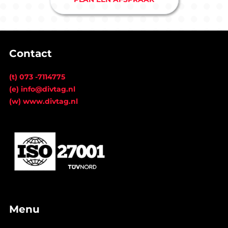
Contact
(t) 073 -7114775
(e) info@divtag.nl
(w) www.divtag.nl
Menu