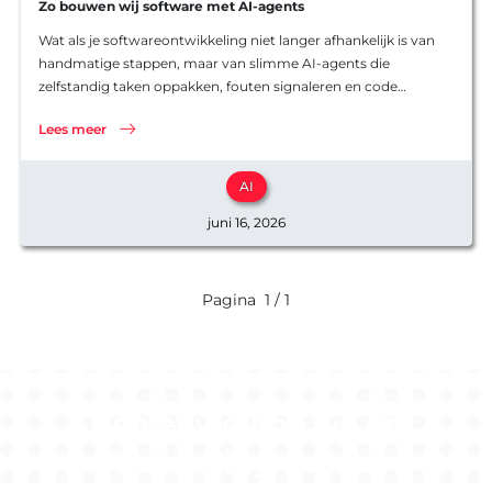
Software
Zo bouwen wij software met AI-agents
Software
Ons werk
Wat als je softwareontwikkeling niet langer afhankelijk is van
Product o
handmatige stappen, maar van slimme AI-agents die
Werkwijz
zelfstandig taken oppakken, fouten signaleren en code
Koppelin
Interview
reviewen? Microsoft liet onlangs laten zien hoe zij hun interne
Websites
Lees meer
ontwikkelproces volledig transformeren met een zogenaamd
agentic…
AI
juni 16, 2026
Pagina
1 / 1
Benieuwd hoe wij de
ontwikkeling van jouw