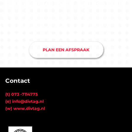
software zouden aanpakken?
Maak nu een afspraak bij ons softwarebedrijf in
Drunen en je hebt snel duidelijkheid.
PLAN EEN AFSPRAAK
Contact
(t) 073 -7114775
(e) info@divtag.nl
(w) www.divtag.nl