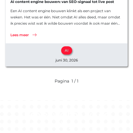
Software
AI content engine bouwen: van SEO-signaal tot live post
Software
Ons werk
Een AI content engine bouwen klinkt als een project van
Product o
weken. Het was er één. Niet omdat AI alles deed, maar omdat
Werkwijz
ik precies wist wat ik wilde bouwen voordat ik ook maar één
Koppelin
Interview
regel code schreef. In dit…
Websites
Lees meer
AI
juni 30, 2026
Pagina
1 / 1
Benieuwd hoe wij de
ontwikkeling van jouw