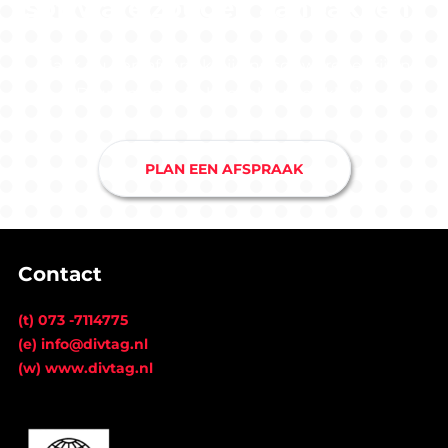
software zouden aanpakken?
Maak nu een afspraak bij ons softwarebedrijf in
Drunen en je hebt snel duidelijkheid.
PLAN EEN AFSPRAAK
Contact
(t) 073 -7114775
(e) info@divtag.nl
(w) www.divtag.nl