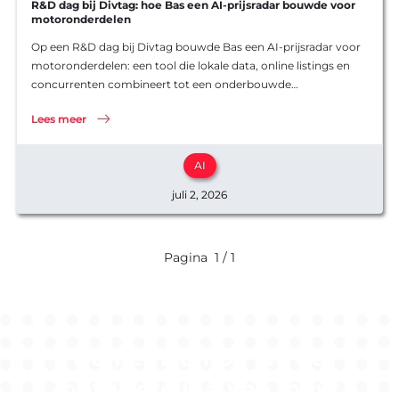
Software
R&D dag bij Divtag: hoe Bas een AI-prijsradar bouwde voor
Software
motoronderdelen
Ons werk
Product o
Op een R&D dag bij Divtag bouwde Bas een AI-prijsradar voor
Werkwijz
motoronderdelen: een tool die lokale data, online listings en
Koppelin
concurrenten combineert tot een onderbouwde
Interview
Websites
suggestieprijs, rechtstreeks in de inbox van de dealer. Geen
Lees meer
prototype dat stof vergaart, maar…
AI
juli 2, 2026
Pagina
1 / 1
Benieuwd hoe wij de
ontwikkeling van jouw