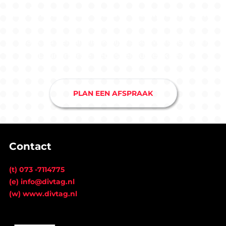
software zouden aanpakken?
Maak nu een afspraak bij ons softwarebedrijf in
Drunen en je hebt snel duidelijkheid.
PLAN EEN AFSPRAAK
Contact
(t) 073 -7114775
(e) info@divtag.nl
(w) www.divtag.nl