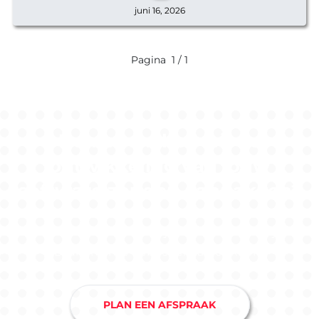
juni 16, 2026
Pagina
1 / 1
Benieuwd hoe wij de
ontwikkeling van jouw
software zouden aanpakken?
Maak nu een afspraak bij ons softwarebedrijf in
Drunen en je hebt snel duidelijkheid.
PLAN EEN AFSPRAAK