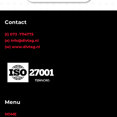
Contact
(t) 073 -7114775
(e) info@divtag.nl
(w) www.divtag.nl
Menu
HOME