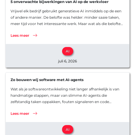
5 onverwachte bijwerkingen van AI op de werkvloer
Maatwerk
AI
Vrijwel elk bedrijf gebruikt generatieve AI inmiddels op de een
ontwikkel
Software
of andere manier. De belofte was helder: minder saaie taken,
Software
meer tijd voor het interessante werk. Maar wat als die belofte
Ons werk
maar half uitkomt? Naast de verwachte voordelen duiken er…
Product o
Werkwijz
Lees meer
Koppelin
Interview
Websites
AI
juli 6, 2026
Zo bouwen wij software met AI-agents
Wat als je softwareontwikkeling niet langer afhankelijk is van
handmatige stappen, maar van slimme AI-agents die
zelfstandig taken oppakken, fouten signaleren en code
reviewen? Microsoft liet onlangs laten zien hoe zij hun interne
Lees meer
ontwikkelproces volledig transformeren met een zogenaamd
agentic…
AI