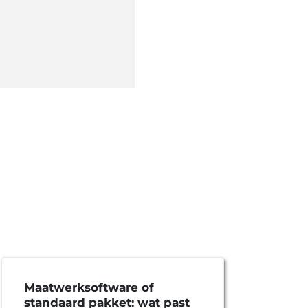
Maatwerksoftware of
R&
standaard pakket: wat past
ee