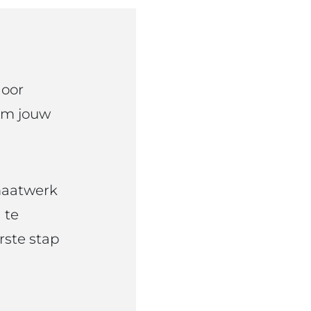
door
om jouw
maatwerk
 te
rste stap