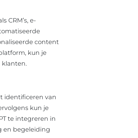
s CRM’s, e-
utomatiseerde
onaliseerde content
platform, kun je
 klanten.
 identificeren van
ervolgens kun je
T te integreren in
ng en begeleiding