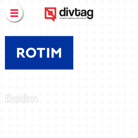
Menu
Case
Rotim
Rotim is al bijna veertig jaar importeur van bulk
grondstoffen uit diverse landen die toegepast
worden in de waterbouw, wegenbouw,