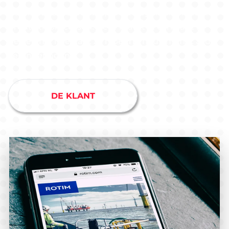
betonindustrie, parken, spoorwegen en industriële
productieprocessen. Deze markt in constant in
beweging, hoe gaat zo’n bedrijf nou om met al die
veranderingen?
DE KLANT
EXPERTISE
BLOG
Overzicht
Overzicht