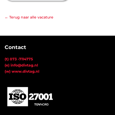
←
Terug naar alle vacature
Contact
(t) 073 -7114775
(e) info@divtag.nl
(w) www.divtag.nl