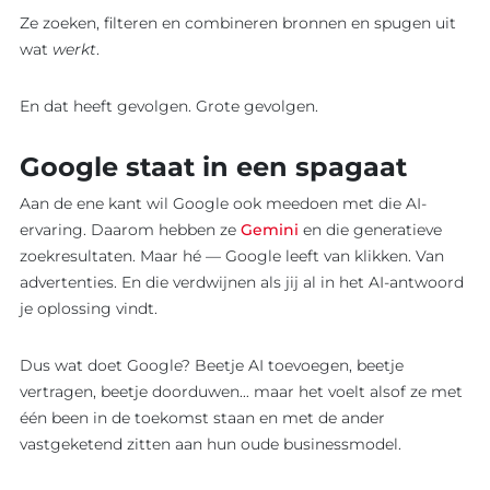
Overzicht
Overzicht
Ze zoeken, filteren en combineren bronnen en spugen uit
Maatwerk
wat
werkt
.
AI
ontwikkel
Software
Software
En dat heeft gevolgen. Grote gevolgen.
Ons werk
Product o
Werkwijz
Google staat in een spagaat
Koppelin
Interview
Aan de ene kant wil Google ook meedoen met die AI-
Websites
ervaring. Daarom hebben ze
Gemini
en die generatieve
zoekresultaten. Maar hé — Google leeft van klikken. Van
advertenties. En die verdwijnen als jij al in het AI-antwoord
je oplossing vindt.
Dus wat doet Google? Beetje AI toevoegen, beetje
vertragen, beetje doorduwen… maar het voelt alsof ze met
één been in de toekomst staan en met de ander
vastgeketend zitten aan hun oude businessmodel.