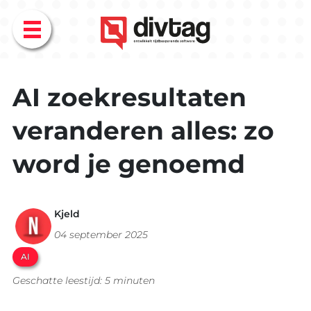
Menu
AI zoekresultaten
veranderen alles: zo
word je genoemd
Kjeld
04 september 2025
AI
Geschatte leestijd: 5 minuten