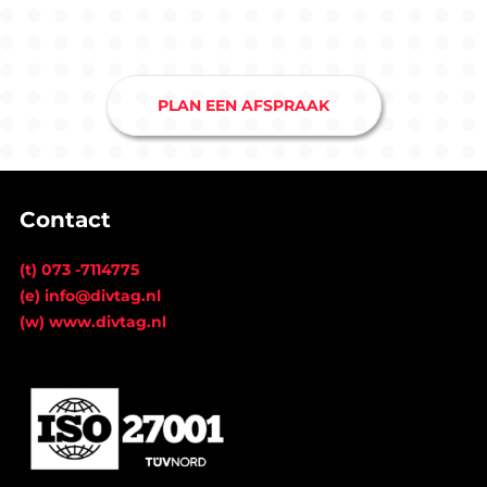
Drunen en je hebt snel duidelijkheid.
PLAN EEN AFSPRAAK
Contact
(t) 073 -7114775
(e) info@divtag.nl
(w) www.divtag.nl