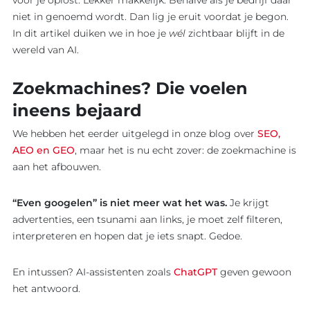
voor je oplost. Lekker makkelijk. Behalve als je bedrijf daar
niet in genoemd wordt. Dan lig je eruit voordat je begon.
In dit artikel duiken we in hoe je
wél
zichtbaar blijft in de
wereld van AI.
Zoekmachines? Die voelen
ineens bejaard
We hebben het eerder uitgelegd in onze blog over
SEO,
AEO en GEO
, maar het is nu echt zover: de zoekmachine is
aan het afbouwen.
“Even googelen” is niet meer wat het was.
Je krijgt
advertenties, een tsunami aan links, je moet zelf filteren,
interpreteren en hopen dat je iets snapt. Gedoe.
En intussen? AI-assistenten zoals
ChatGPT
geven gewoon
het antwoord.
EXPERTISE
BLOG