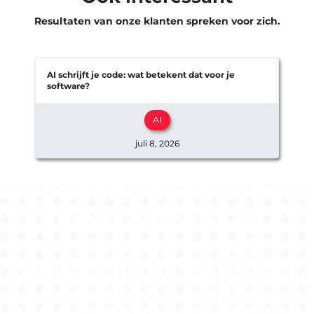
Resultaten van onze klanten spreken voor zich.
AI schrijft je code: wat betekent dat voor je
software?
e
AI
juli 8, 2026
Benieuwd hoe wij de
ontwikkeling van jouw
software zouden aanpakken?
Maak nu een afspraak bij ons softwarebedrijf in