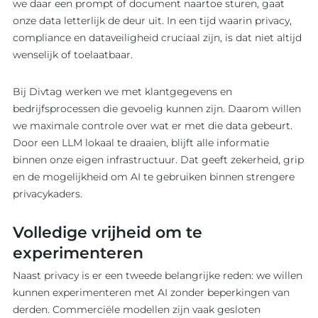
we daar een prompt of document naartoe sturen, gaat
BLOG
Overzicht
onze data letterlijk de deur uit. In een tijd waarin privacy,
Overzicht
compliance en dataveiligheid cruciaal zijn, is dat niet altijd
Maatwerk
AI
wenselijk of toelaatbaar.
ontwikkel
Software
Software
Bij Divtag werken we met klantgegevens en
Ons werk
Product o
bedrijfsprocessen die gevoelig kunnen zijn. Daarom willen
Werkwijz
we maximale controle over wat er met die data gebeurt.
Koppelin
Interview
Door een LLM lokaal te draaien, blijft alle informatie
Websites
binnen onze eigen infrastructuur. Dat geeft zekerheid, grip
en de mogelijkheid om AI te gebruiken binnen strengere
privacykaders.
Volledige vrijheid om te
experimenteren
Naast privacy is er een tweede belangrijke reden: we willen
kunnen experimenteren met AI zonder beperkingen van
derden. Commerciële modellen zijn vaak gesloten