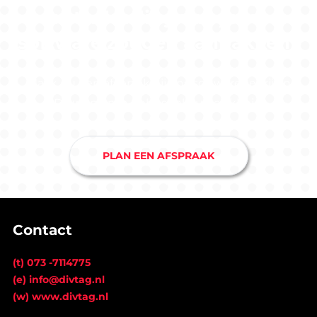
ontwikkeling van jouw
software zouden aanpakken?
Maak nu een afspraak bij ons softwarebedrijf in
Drunen en je hebt snel duidelijkheid.
PLAN EEN AFSPRAAK
Contact
(t) 073 -7114775
(e) info@divtag.nl
(w) www.divtag.nl