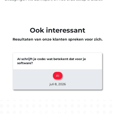
Ook interessant
Resultaten van onze klanten spreken voor zich.
AI schrijft je code: wat betekent dat voor je
software?
e
AI
juli 8, 2026
Benieuwd hoe wij de