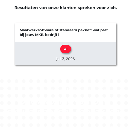
Resultaten van onze klanten spreken voor zich.
Maatwerksoftware of standaard pakket: wat past
bij jouw MKB-bedrijf?
e
AI
juli 3, 2026
Benieuwd hoe wij de
ontwikkeling van jouw
software zouden aanpakken?
Maak nu een afspraak bij ons softwarebedrijf in