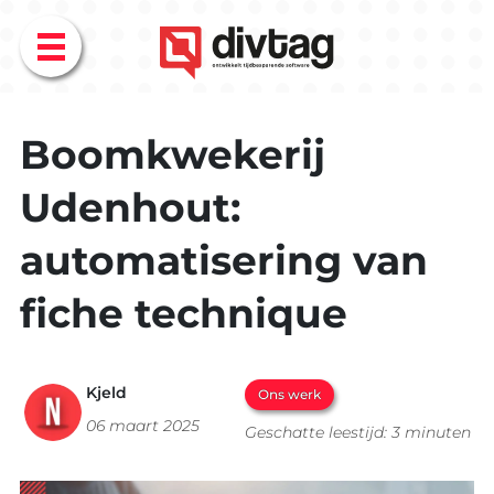
Menu
Boomkwekerij
Udenhout:
automatisering van
fiche technique
Kjeld
Ons werk
06 maart 2025
Geschatte leestijd: 3 minuten