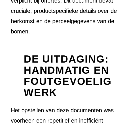
verplicht bij offertes. Dit document bevat
cruciale, productspecifieke details over de
EXPERTISE
herkomst en de perceelgegevens van de
BLOG
Overzicht
Overzicht
bomen.
Maatwerk
AI
ontwikkel
Software
Software
DE UITDAGING:
Ons werk
Product o
Werkwijz
HANDMATIG EN
Koppelin
Interview
FOUTGEVOELIG
Websites
WERK
Het opstellen van deze documenten was
voorheen een repetitief en inefficiënt