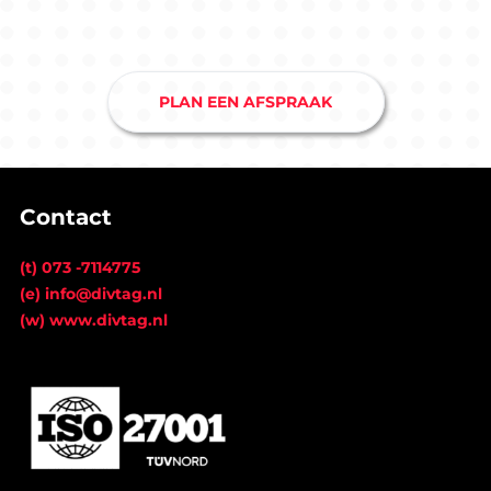
Drunen en je hebt snel duidelijkheid.
PLAN EEN AFSPRAAK
Contact
(t) 073 -7114775
(e) info@divtag.nl
(w) www.divtag.nl