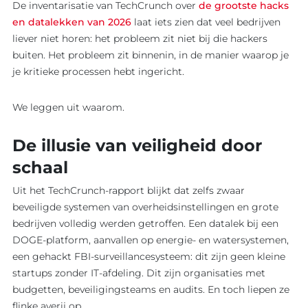
De inventarisatie van TechCrunch over
de grootste hacks
EXPERTISE
BLOG
en datalekken van 2026
laat iets zien dat veel bedrijven
Overzicht
liever niet horen: het probleem zit niet bij die hackers
Overzicht
Maatwerk
buiten. Het probleem zit binnenin, in de manier waarop je
AI
je kritieke processen hebt ingericht.
ontwikkel
Software
Software
Ons werk
We leggen uit waarom.
Product o
Werkwijz
Koppelin
De illusie van veiligheid door
Interview
Websites
schaal
Uit het TechCrunch-rapport blijkt dat zelfs zwaar
beveiligde systemen van overheidsinstellingen en grote
bedrijven volledig werden getroffen. Een datalek bij een
DOGE-platform, aanvallen op energie- en watersystemen,
een gehackt FBI-surveillancesysteem: dit zijn geen kleine
startups zonder IT-afdeling. Dit zijn organisaties met
budgetten, beveiligingsteams en audits. En toch liepen ze
flinke averij op.