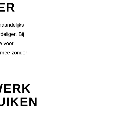
ER
maandelijks
eliger. Bij
je voor
je mee zonder
WERK
UIKEN