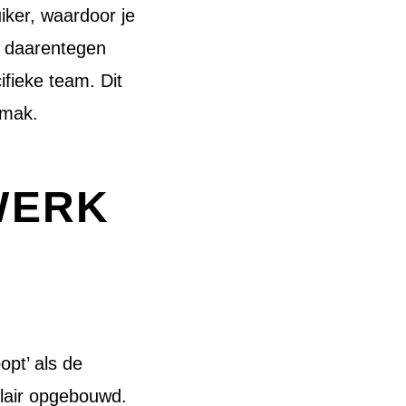
iker, waardoor je
t daarentegen
fieke team. Dit
emak.
WERK
pt’ als de
ulair opgebouwd.