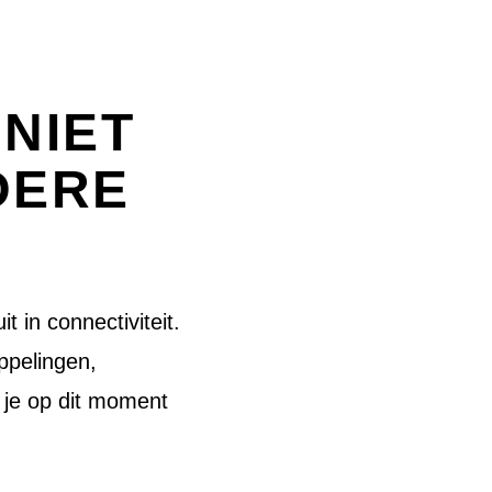
 NIET
DERE
t in connectiviteit.
ppelingen,
 je op dit moment