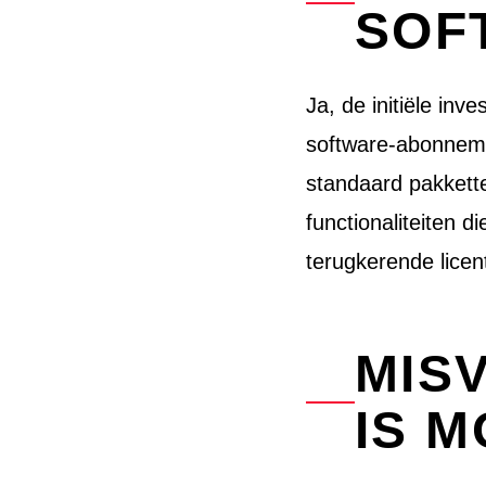
SOF
Ja, de initiële in
software-abonnemen
standaard pakkette
functionaliteiten d
terugkerende licen
MIS
IS M