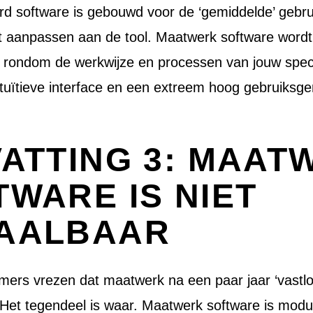
ard software is gebouwd voor de ‘gemiddelde’ gebru
t aanpassen aan de tool. Maatwerk software word
n rondom de werkwijze en processen van jouw speci
intuïtieve interface en een extreem hoog gebruiksg
VATTING 3: MAAT
TWARE IS NIET
AALBAAR
rs vrezen dat maatwerk na een paar jaar ‘vastloo
. Het tegendeel is waar. Maatwerk software is mod