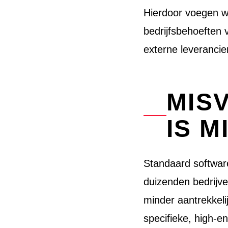
Hierdoor voegen we
bedrijfsbehoeften
externe leverancie
MIS
IS M
Standaard software
duizenden bedrijve
minder aantrekkel
specifieke, high-e