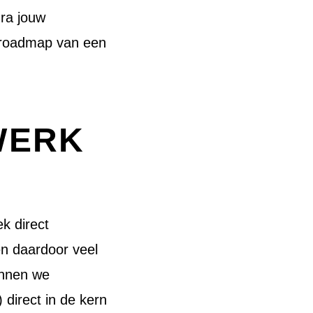
dra jouw
e roadmap van een
WERK
k direct
en daardoor veel
unnen we
 direct in de kern