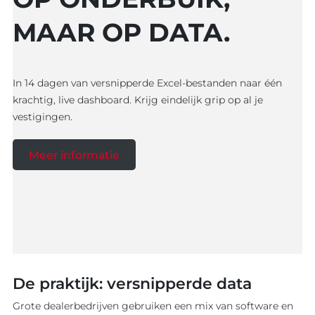
AI
ontwikkel
MAAR OP DATA.
Software
Software
Ons werk
Product o
Werkwijz
Koppelin
In 14 dagen van versnipperde Excel-bestanden naar één
Interview
krachtig, live dashboard. Krijg eindelijk grip op al je
Websites
vestigingen.
Meer informatie
De praktijk: versnipperde data
Grote dealerbedrijven gebruiken een mix van software en