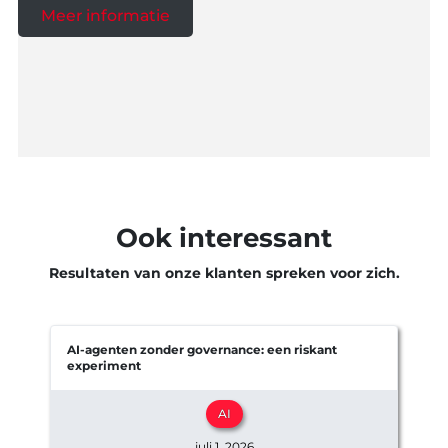
Meer informatie
Ook interessant
Resultaten van onze klanten spreken voor zich.
AI-agenten zonder governance: een riskant
experiment
e
AI
juli 1, 2026