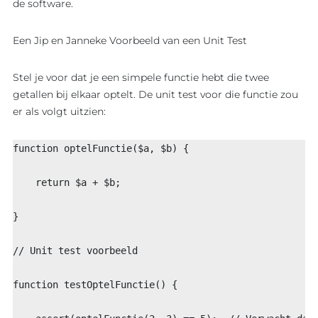
de software.
Een Jip en Janneke Voorbeeld van een Unit Test
Stel je voor dat je een simpele functie hebt die twee
EXPERTISE
BLOG
getallen bij elkaar optelt. De unit test voor die functie zou
Overzicht
Overzicht
er als volgt uitzien:
Maatwerk
AI
ontwikkel
function optelFunctie($a, $b) {
Software
Software
Ons werk
    return $a + $b;
Product o
Werkwijz
Koppelin
}
Interview
Websites
// Unit test voorbeeld
function testOptelFunctie() {