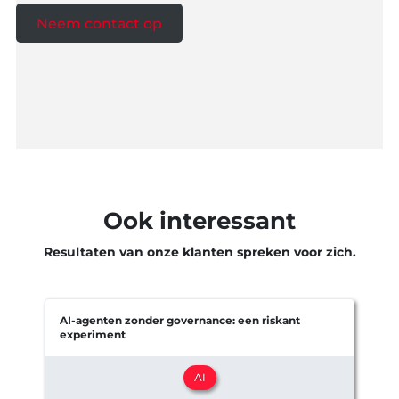
Neem contact op
Ook interessant
Resultaten van onze klanten spreken voor zich.
AI-agenten zonder governance: een riskant
experiment
e
AI